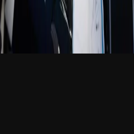
© 2026 The Grid
Privacybeleid
(C) 2026 THE GRID AGENCY, ALLE RECHTEN
VOORBEHOUDEN
PRIVACYBELEID
NL