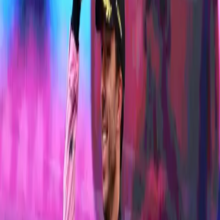
PIERRE GASLY
F1 BWT ALPINE 车手