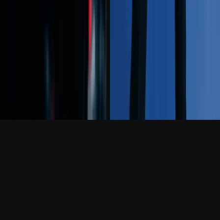
IT
© 2026 The Grid
Informativa sulla privacy
(C) 2026 THE GRID AGENCY, TUTTI I DIRITTI
RISERVATI
INFORMATIVA SULLA PRIVACY
IT