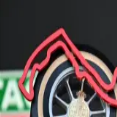
KUSH MAINI
PILOTA ART GRAND PRIX F2 — RISERVA BWT ALPINE F1 E MAHI