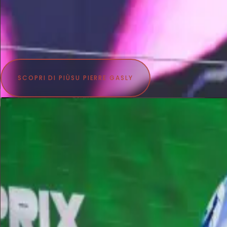
SCOPRI DI PIÙ
SU PIERRE GASLY
ISACK HADJAR
PILOTA ORACLE RED BULL RACING IN FORMULA 1